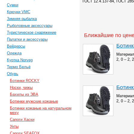
ГОСТ 12.4.137-84, ГОСТ 285
Сумки
Крючки VMC
Зимняя рыбалка
Рыболовные аксессуары
Туристическое снаряжение
Ближайшие по цене
Палатки и аксессуары
Ботинк
Вейдерсы
Одежда
Материал
2, 0 – 2, 
Куртка Norveg
Термо Бельё
Обувь
Ботинки ROCKY
Ботинк
Носки, чижы
Бахилы из ЭВА
Материал
2, 0 – 2, 
Ботинки мужские кожаные
Ботинки кожаные на натуральном
меху
Сапоги Хаски
Унты
Сапоги SEAFOX