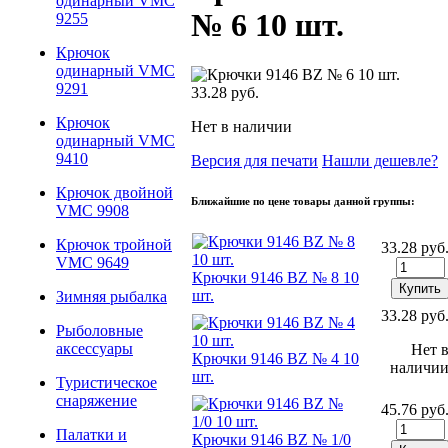
одинарный VMC
№ 6 10 шт.
9255
Крючок
одинарный VMC
9291
33.28 руб.
Крючок
Нет в наличии
одинарный VMC
9410
Версия для печати
Нашли дешевле?
Крючок двойной
Ближайшие по цене товары данной группы:
VMC 9908
Крючок тройной
33.28 руб
VMC 9649
Крючки 9146 BZ № 8 10
шт.
Зимняя рыбалка
33.28 руб
Рыболовные
аксессуары
Нет 
Крючки 9146 BZ № 4 10
наличи
шт.
Туристическое
снаряжение
45.76 руб
Палатки и
Крючки 9146 BZ № 1/0