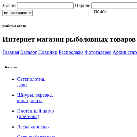
Логин
Пароль
рыбалка охота
Интернет магазин рыболовных товаров
Главная
Каталог
Новинки
Распродажа
Фотогалерея
Архив стат
Каталог
Сетеполотна,
дели
Шнуры, веревка,
канат, лента
Плетённый шнур
(плетёнка)
Леска японская