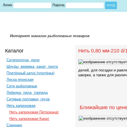
Логин
Пароль
Интернет магазин рыболовных товаров
Каталог
Нить 0,80 мм-210 d/1
Сетеполотна, дели
Шнуры, веревка, канат, лента
делей, для посадки и рамл
Плетённый шнур (плетёнка)
шворки, а также для различ
Леска японская
Сети рыболовные
Лебедка, пила, торпеда
Сетевые поплавки, груза
Нить капроновая
Ближайшие по цене
Нить капроновая Петроканат
Нить капроновая Канат
Спиннинг