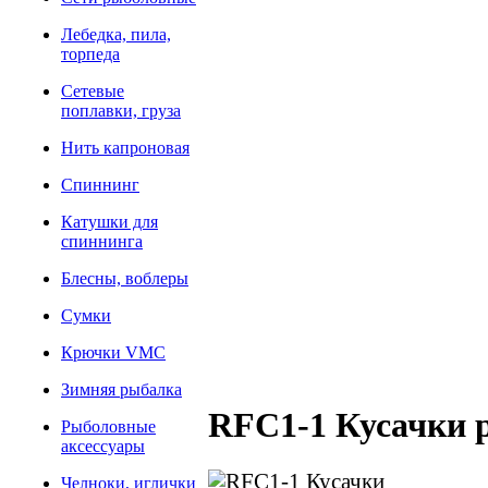
Лебедка, пила,
торпеда
Сетевые
поплавки, груза
Нить капроновая
Спиннинг
Катушки для
спиннинга
Блесны, воблеры
Сумки
Крючки VMC
Зимняя рыбалка
RFC1-1 Кусачки 
Рыболовные
аксессуары
Челноки, иглички