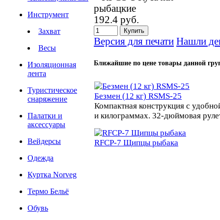
Инструмент
192.4 руб.
Захват
Версия для печати
Нашли де
Весы
Ближайшие по цене товары данной гру
Изоляционная
лента
Туристическое
Безмен (12 кг) RSMS-25
снаряжение
Компактная конструкция с удобной
и килограммах. 32-дюймовая рулет
Палатки и
аксессуары
Вейдерсы
RFCP-7 Щипцы рыбака
Одежда
Куртка Norveg
Термо Бельё
Обувь