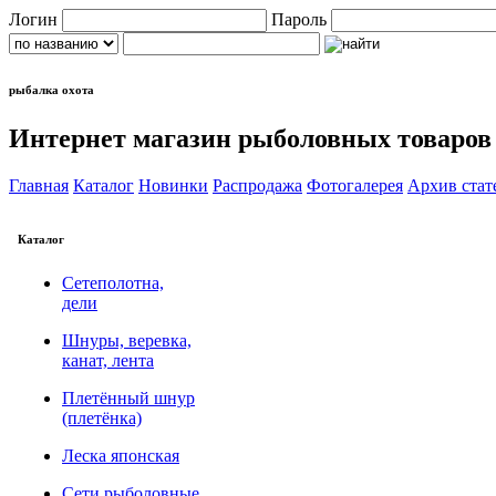
Логин
Пароль
рыбалка охота
Интернет магазин рыболовных товаров
Главная
Каталог
Новинки
Распродажа
Фотогалерея
Архив стат
Каталог
Сетеполотна,
дели
Шнуры, веревка,
канат, лента
Плетённый шнур
(плетёнка)
Леска японская
Сети рыболовные