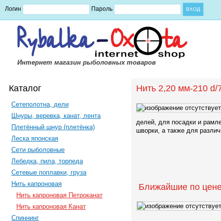
Логин
Пароль
Интернет магазин рыболовных товаров
Каталог
Нить 2,20 мм-210 d/7
Сетеполотна, дели
Шнуры, веревка, канат, лента
делей, для посадки и рамл
Плетённый шнур (плетёнка)
шворки, а также для различ
Леска японская
Сети рыболовные
Лебедка, пила, торпеда
Сетевые поплавки, груза
Нить капроновая
Ближайшие по цене
Нить капроновая Петроканат
Нить капроновая Канат
Спиннинг