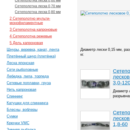
Сетеполотна леска 0,60 мм
Сетеполотна леска 0,70 мм
Сетеполотна леска 0,80 мм
2 Сетеполотно мульти-
монофиламентные
3 Сетеполотна капроновые
4 Сетеполотна режевые
5 Дель капроновая
Шнуры, веревка, канат, лента
Диаметр лески 0,15 мм, раз
кг.
Плетённый шнур (плетёнка)
Леска японская
Сети рыболовные
Сетеп
лесков
Лебедка, пила, торпеда
3,0-12
Сетевые поплавки, груза
Нить капроновая
Диаметр 
разрывная
Спиннинг
Катушки для спиннинга
Блесны, воблеры
Сетеп
Сумки
лесков
Крючки VMC
1,8-60
Зимняя рыбалка