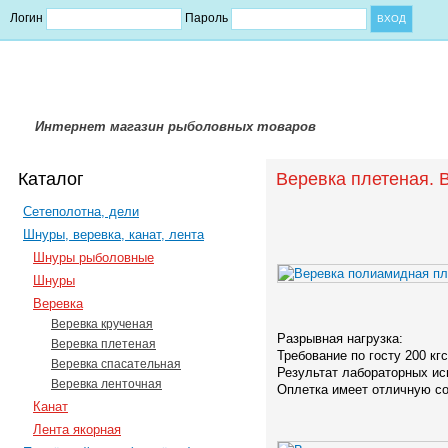
Логин
Пароль
Интернет магазин рыболовных товаров
Каталог
Веревка плетеная. В
Сетеполотна, дели
Шнуры, веревка, канат, лента
Шнуры рыболовные
Шнуры
Веревка
Веревка крученая
Разрывная нагрузка:
Веревка плетеная
Требование по госту 200 кгс
Веревка спасательная
Результат лабораторных ис
Веревка ленточная
Оплетка имеет отличную со
Канат
Лента якорная