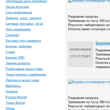
Плетённый шнур (плетёнка)
Леска японская
Сети рыболовные
Разрывная нагрузка:
Лебедка, пила, торпеда
Требование по госту 200 кгс
Сетевые поплавки, груза
Результат лабораторных ис
Оплетка имеет отличную со
Нить капроновая
Спиннинг
Катушки для спиннинга
Веревк
Блесны, воблеры
Разрывна
Сумки
Требовани
Крючки VMC
Результа
Оплетка 
Зимняя рыбалка
повышенн
Рыболовные аксессуары
Туристическое снаряжение
Палатки и аксессуары
Вейдерсы
Одежда
Куртка Norveg
Разрывная нагрузка:
Требование по госту 350 кгс
Термо Бельё
Результат лабораторных ис
Обувь