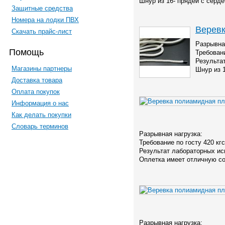
Шнур из 16- прядей с серде
Защитные средства
Номера на лодки ПВХ
Веревк
Скачать прайс-лист
Разрывна
Помощь
Требовани
Результа
Магазины партнеры
Шнур из 
Доставка товара
Оплата покупок
Информация о нас
Как делать покупки
Словарь терминов
Разрывная нагрузка:
Требование по госту 420 кгс
Результат лабораторных ис
Оплетка имеет отличную со
Разрывная нагрузка: