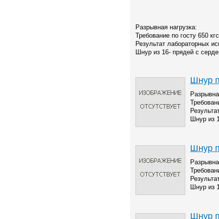
Разрывная нагрузка:
Требование по госту 650 кгс
Результат лабораторных ис
Шнур из 16- прядей с серде
Шнур п
Разрывна
Требовани
Результа
Шнур из 
Шнур п
Разрывна
Требовани
Результа
Шнур из 
Шнур п