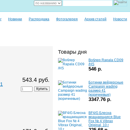
г
Новинки
Распродажа
Фотогалерея
Архив статей
Новости
Товары дня
Воблер Rapala CD09
/HS
546 р.
543.4 руб.
Ботинки вейдерсные
,1
Campaign wading
размер 41
(коричневые)
3347.76 р.
BF4/G Блесна
вращающаяся Blue
Fox № 4 Vibrax
Original, 10 г
225.68 р.