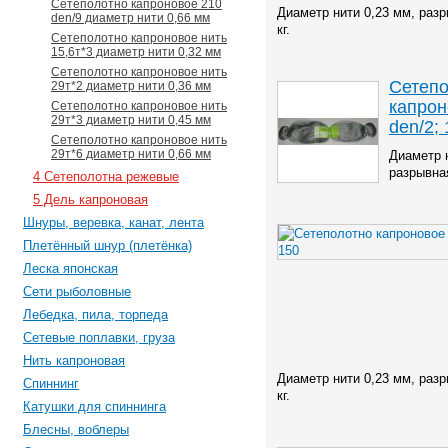
Сетеполотно капроновое 210
Диаметр нити 0,23 мм, разр
den/9 диаметр нити 0,66 мм
кг.
Сетеполотно капроновое нить
15,6т*3 диаметр нити 0,32 мм
Сетеполотно капроновое нить
Сетеп
29т*2 диаметр нити 0,36 мм
капрон
Сетеполотно капроновое нить
29т*3 диаметр нити 0,45 мм
den/2;
Сетеполотно капроновое нить
29т*6 диаметр нити 0,66 мм
Диаметр 
разрывная
4 Сетеполотна режевые
5 Дель капроновая
Шнуры, веревка, канат, лента
Плетённый шнур (плетёнка)
Леска японская
Сети рыболовные
Лебедка, пила, торпеда
Сетевые поплавки, груза
Нить капроновая
Диаметр нити 0,23 мм, разр
Спиннинг
кг.
Катушки для спиннинга
Блесны, воблеры