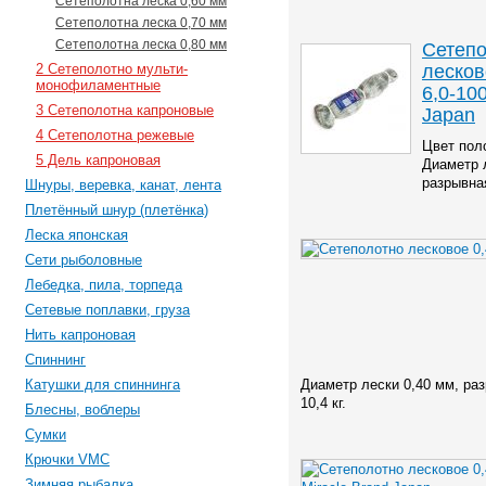
Сетеполотна леска 0,60 мм
Сетеполотна леска 0,70 мм
Сетеполотна леска 0,80 мм
Сетеп
лесков
2 Сетеполотно мульти-
монофиламентные
6,0-100
3 Сетеполотна капроновые
Japan
4 Сетеполотна режевые
Цвет поло
5 Дель капроновая
Диаметр 
разрывная
Шнуры, веревка, канат, лента
Плетённый шнур (плетёнка)
Леска японская
Сети рыболовные
Лебедка, пила, торпеда
Сетевые поплавки, груза
Нить капроновая
Спиннинг
Катушки для спиннинга
Диаметр лески 0,40 мм, ра
10,4 кг.
Блесны, воблеры
Сумки
Крючки VMC
Зимняя рыбалка