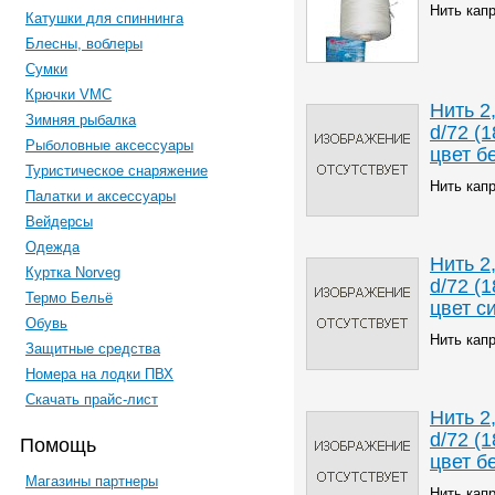
Нить кап
Катушки для спиннинга
Блесны, воблеры
Сумки
Крючки VMC
Нить 2
Зимняя рыбалка
d/72 (1
Рыболовные аксессуары
цвет б
Туристическое снаряжение
Нить кап
Палатки и аксессуары
Вейдерсы
Одежда
Нить 2
Куртка Norveg
d/72 (1
Термо Бельё
цвет с
Обувь
Нить кап
Защитные средства
Номера на лодки ПВХ
Скачать прайс-лист
Нить 2
d/72 (1
Помощь
цвет б
Магазины партнеры
Нить кап