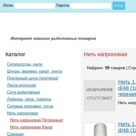
Логин
Пароль
Интернет магазин рыболовных товаров
Каталог
Нить капроновая
Сетеполотна, дели
Найдено:
59
товаров | Стр
Шнуры, веревка, канат, лента
Плетённый шнур (плетёнка)
Нить 1
Леска японская
d/48 (1
Сети рыболовные
черная
Лебедка, пила, торпеда
Нить кап
Сетевые поплавки, груза
Нить капроновая
Нить капроновая Петроканат
Нить 1
Нить капроновая Канат
d/48 (1
Спиннинг