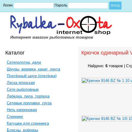
Логин
Пароль
Интернет магазин рыболовных товаров
Каталог
Крючок одинарный 
Сетеполотна, дели
Найдено:
6
товаров | Ст
Шнуры, веревка, канат, лента
Плетённый шнур (плетёнка)
Леска японская
Сети рыболовные
Лебедка, пила, торпеда
Сетевые поплавки, груза
Нить капроновая
Спиннинг
Катушки для спиннинга
Блесны, воблеры