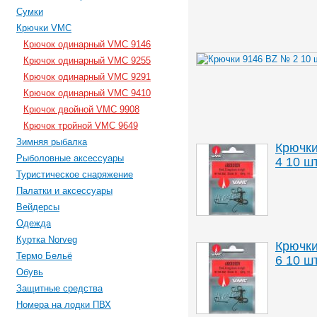
Сумки
Крючки VMC
Крючок одинарный VMC 9146
Крючок одинарный VMC 9255
Крючок одинарный VMC 9291
Крючок одинарный VMC 9410
Крючок двойной VMC 9908
Крючок тройной VMC 9649
Зимняя рыбалка
Крючк
Рыболовные аксессуары
4 10 шт
Туристическое снаряжение
Палатки и аксессуары
Вейдерсы
Одежда
Куртка Norveg
Крючк
Термо Бельё
6 10 шт
Обувь
Защитные средства
Номера на лодки ПВХ