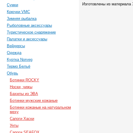
Изготовлены из материала
Сумки
Крючки VMC
Зимняя рыбалка
Рыболовные аксессуары
Туристическое снаряжение
Палатки и аксессуары
Вейдерсы
Одежда
Куртка Norveg
Термо Бельё
Обувь
Ботинки ROCKY
Носки, чижы
Бахилы из ЭВА
Ботинки мужские кожаные
Ботинки кожаные на натуральном
меху
Сапоги Хаски
Унты
Сапоги SEAFOX