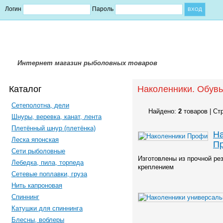
Логин
Пароль
Интернет магазин рыболовных товаров
Каталог
Наколенники. Обувь
Сетеполотна, дели
Найдено:
2
товаров | Ст
Шнуры, веревка, канат, лента
Плетённый шнур (плетёнка)
На
Леска японская
П
Сети рыболовные
Изготовлены из прочной ре
Лебедка, пила, торпеда
креплением
Сетевые поплавки, груза
Нить капроновая
Спиннинг
Катушки для спиннинга
Блесны, воблеры