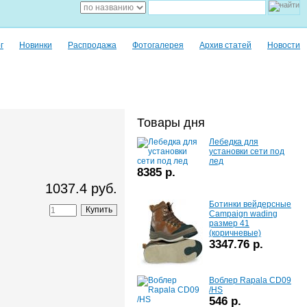
г
Новинки
Распродажа
Фотогалерея
Архив статей
Новости
Товары дня
Лебедка для
установки сети под
лед
8385 р.
1037.4 руб.
Ботинки вейдерсные
Campaign wading
размер 41
(коричневые)
3347.76 р.
Воблер Rapala CD09
/HS
546 р.