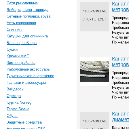
Канат 
Сети рыболовные
метров
Лебедка, пила, торпеда
Сетевые поплавки, груза
Трехпряд
Разрывна
Нить капроновая
Требовани
Спиннинг
Результа
Катушки для спиннинга
Число вит
По желан
Блесны, воблеры
Сумки
Крючки VMC
Канат 
Зимняя рыбалка
метров
Рыболовные аксессуары
Трехпряд
Туристическое снаряжение
Разрывна
Палатки и аксессуары
Требовани
Результа
Вейдерсы
Число вит
Одежда
По желан
Куртка Norveg
Термо Бельё
Канат 
Обувь
диамет
Защитные средства
Канаты х
Номера на лодки ПВХ