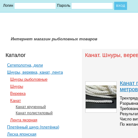
Логин
Пароль
Интернет магазин рыболовных товаров
Каталог
Канат. Шнуры, верев
Сетеполотна, дели
Шнуры, веревка, канат, лента
Шнуры рыболовные
Канат 
Шнуры
метров
Веревка
Трехпряд
Канат
Разрывна
Канат крученный
Требовани
Канат полистиловый
Результа
Число вит
Лента якорная
По желан
Плетённый шнур (плетёнка)
Леска японская