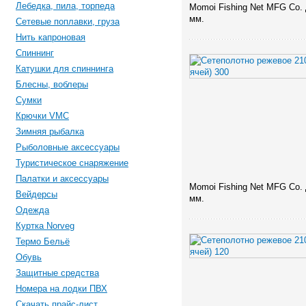
Лебедка, пила, торпеда
Momoi Fishing Net MFG Co. 
мм.
Сетевые поплавки, груза
Нить капроновая
Спиннинг
Катушки для спиннинга
Блесны, воблеры
Сумки
Крючки VMC
Зимняя рыбалка
Рыболовные аксессуары
Туристическое снаряжение
Палатки и аксессуары
Momoi Fishing Net MFG Co. 
Вейдерсы
мм.
Одежда
Куртка Norveg
Термо Бельё
Обувь
Защитные средства
Номера на лодки ПВХ
Скачать прайс-лист