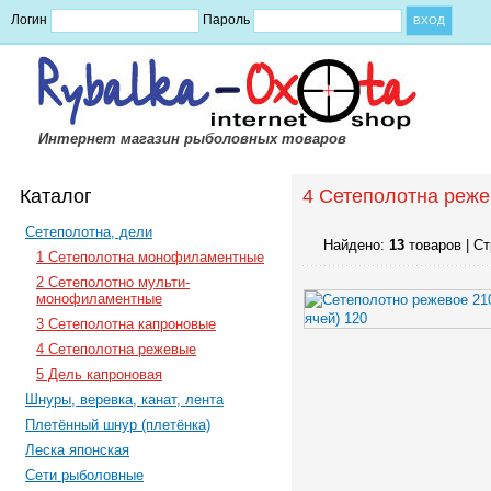
Логин
Пароль
Интернет магазин рыболовных товаров
Каталог
4 Сетеполотна реже
Сетеполотна, дели
Найдено:
13
товаров | С
1 Сетеполотна монофиламентные
2 Сетеполотно мульти-
монофиламентные
3 Сетеполотна капроновые
4 Сетеполотна режевые
5 Дель капроновая
Шнуры, веревка, канат, лента
Плетённый шнур (плетёнка)
Леска японская
Сети рыболовные