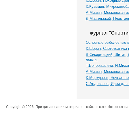
К.Шорин, Походные сре
К.Кузьмин, Микроколеб
А.Мишин, Московская ос
Д.Масальский, Пластил
журнал "Спорти
Основные рыболовные вы
К.Шорин, Светотехника 
В.Сикиржицкий, Шитик, 
ловли.
Т.Бочоришвили, И.Михай
А.Мишин, Московская ос
К.Меркурьев, Ночная ло
С.Андрианов, Идеи для 
Copyright © 2026. При цитировании материалов сайта в сети Интернет н