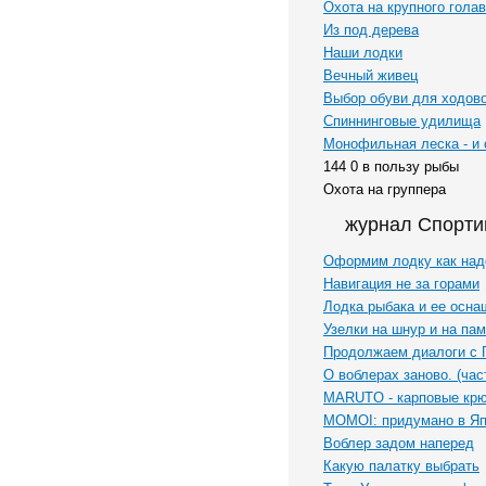
Охота на крупного гола
Из под дерева
Наши лодки
Вечный живец
Выбор обуви для ходов
Спиннинговые удилища
Монофильная леска - и 
144 0 в пользу рыбы
Охота на группера
журнал Спорти
Оформим лодку как над
Навигация не за горами
Лодка рыбака и ее осна
Узелки на шнур и на па
Продолжаем диалоги с 
О воблерах заново. (час
MARUTO - карповые кр
MOMOI: придумано в Я
Воблер задом наперед
Какую палатку выбрать