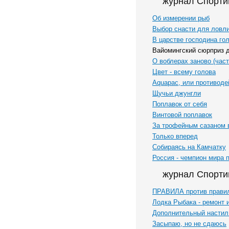
журнал Спорти
Об измерении рыб
Выбор снасти для ловл
В царстве господина го
Вайомингский сюрприз 
О воблерах заново (част
Цвет - всему голова
Aquapac, или противод
Щучьи джунгли
Поплавок от себя
Винтовой поплавок
За трофейным сазаном 
Только вперед
Собираясь на Камчатку
Россия - чемпион мира 
журнал Спорти
ПРАВИЛА против прави
Лодка Рыбака - ремонт 
Дополнительный настил
Засыпаю, но не сдаюсь