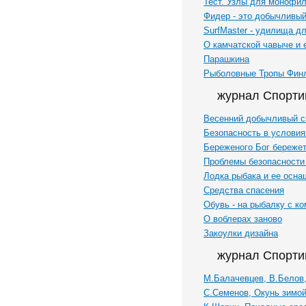
Тест. Узлы для монофи
Фидер - это добычливый
SurfMaster - удилища д
О камчатской чавыче и 
Парашкина
Рыболовные Тропы Фин
журнал Спорти
Весенний добычливый с
Безопасность в условия
Береженого Бог береже
Проблемы безопасности
Лодка рыбака и ее осна
Средства спасения
Обувь - на рыбалку с к
О воблерах заново
Закоулки дизайна
журнал Спорти
М.Балачевцев, В.Белов,
С.Семенов, Окунь зимой