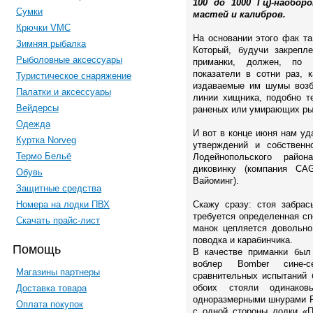
100 до 1000 Гц)-наобо
Сумки
мастей и калибров.
Крючки VMC
На основании этого фак т
Зимняя рыбалка
Который, будучи закрепл
Рыболовные аксессуары
приманки, должен, по 
показатели в сотни раз, 
Туристическое снаряжение
издаваемые им шумы возб
Палатки и аксессуары
линии хищника, подобно т
Вейдерсы
раненых или умирающих ры
Одежда
И вот в конце июня нам уд
Куртка Norveg
утверждений и собственн
Термо Бельё
Лодейнопольского район
диковинку (компания CA
Обувь
Вайоминг).
Защитные средства
Номера на лодки ПВХ
Скажу сразу: стоя забрас
требуется определенная сп
Скачать прайс-лист
манок цепляется довольно
поводка и карабинчика.
Помощь
В качестве приманки был
воблер Bomber сине-с
Магазины партнеры
сравнительных испытаний 
обоих стояли одинако
Доставка товара
одноразмерными шнурами Po
Оплата покупок
с одной стороны лодки «П