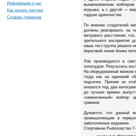
Информация о нас
вышеназванным воблером 
игрушка, а с другой — ве
Как делать покупки
гордом одиночестве.
Словарь терминов
По мнению создателей зап
должны реагировать на ча
метрового расстояния, что
зрительного восприятия д
наша тест-группа решила н
береговой линии ближе пят
Лов производился в све
пополудни. Результаты эк
На оборудованный манком в
тогда как на одинокий «
подсечке. Причем из это
оказался под два килогра
до лучших времен выпуст
«оманоченный» воблер 
граммов.
Думается, что данный м
промышляющим в первую
заболоченных водоемах.
Спортивное Рыболовство 7-