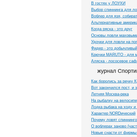
В гостях у ЛОУХИ
Выбор спиннинга для л
Воблер для язя, собира
Альтернативные америк
Когда ряска - это друг
Основы ловли маховым
Удочки для ловли на по
Фидер - это добычливый
Крючки MARUTO - для 
Аляска - лососевое саф
журнал Спорти
Как боролись за речку 
Вот закончился пост, и
Летняя Москва-река
На рыбалку на велосип
Лодка рыбака на ходу и 
Характер NORDический
Почему ловят спиннинг
О воблерах заново (част
Новые снасти от фирм