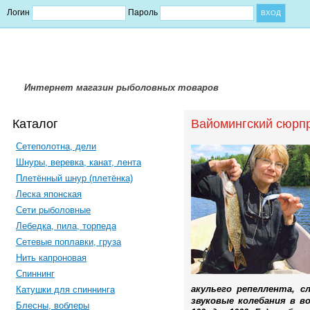
Логин
Пароль
Интернет магазин рыболовных товаров
Каталог
Вайомингский сюрп
Сетеполотна, дели
Шнуры, веревка, канат, лента
Плетённый шнур (плетёнка)
Леска японская
Сети рыболовные
Лебедка, пила, торпеда
Сетевые поплавки, груза
Нить капроновая
Спиннинг
акульего репеллента, с
Катушки для спиннинга
звуковые колебания в в
Блесны, воблеры