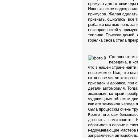
примуса для готовки еды 
Иваньковское водохранил
примусов. Желая сделать 
признать, ошиблись: все 
рыбалки мы всю ночь зан
неисправностей у примусо
топливо. Приехав домой, 
горелка снова стала прек
Сделанные мно
передача, в ко
что в нашей стране найти
невозможно. Все, что мы п
октановое число которог
присадок и добавок, при 
детали автомобиля. Тогда
знакомым, который приоб
чудовищным объемом двиг
как его замучила череда 
была процессом очень тру
Кроме того, сам бензонас
догонять - сами знаете... 
обратился в сервис в свя
недоумевающие мастера п
заправляется автомобиль.