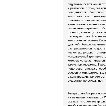
ощутимых осложнений от 
и размеров. К тому же кон
соединяется с баллоном п
возможность в случае не
пламени или на парах кот
нужно очень и очень осто
постепенно перешли к об
горелок, влияющих на вре
расход топлива. Развивая
конструкцию горелки Kove
удачной. Конфорка имеет
распределяются по достат
несколько рядов, что поз
используемой для пригот
которые устанавливается 
также немаловажно. Пред
подогрева топлива способ
условиях отрицательных т
в конструкции, так это ве
существенно осложняет п
Теперь давайте рассмотри
на ее чехле, называется W
сказать, что это товар ши
китайские товарищи без о