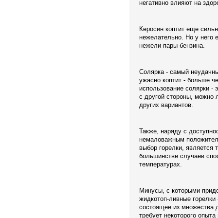
негативно влияют на здор
Керосин коптит еще сильн
нежелательно. Но у него 
нежели пары бензина.
Солярка - самый неудачны
ужасно коптит - больше ч
использование солярки - э
с другой стороны, можно 
других вариантов.
Также, наряду с доступно
немаловажным положител
выбор горелки, является 
большинстве случаев спос
температурах.
Минусы, с которыми приде
жидкотоп-ливные горелки 
состоящее из множества д
требует некоторого опыта