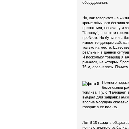
оборудования.
Но, как говорится - в жиз
кроме обычного бензина з
признаться, поначалу я за
"Галошу", при этом горел
проблем. Но бутылки с бе
имеют тенденцию забыват
только на месте. Естеств
реальный в данной ситуац
И поскольку товарищ я за
рыбалок, на которых Sport
76-м, сравнялось. Причем
Немного пораз
безотказной ра
топлива. Ну, с "Галошей" 
выбрал для заправки абс
вполне могущую оказаться
говорят в ее пользу.
Лет 8-10 назад в обществ
ночную зимнюю рыбалку. У