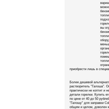
вариа
можно
бензи
топли
подхо
горел
вы ог
бензи
топли
обору
меньш
орган
горел
помещ
топли
огран
приобрести лишь в специ
Более дешевой альтернат
растворитель "Галоша". О
практически не коптит и н
детали горелки. Купить е
по цене от 40 до 50 рубле
"Галошу" для заправки Col
общем и целом, доволен к