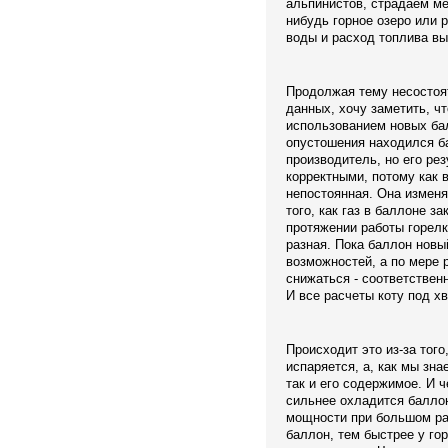
альпинистов, страдаем мен
нибудь горное озеро или р
воды и расход топлива в
Продолжая тему несостоя
данных, хочу заметить, ч
использованием новых бал
опустошения находился ба
производитель, но его ре
корректными, потому как 
непостоянная. Она изменя
того, как газ в баллоне з
протяжении работы горел
разная. Пока баллон новы
возможностей, а по мере 
снижаться - соответствен
И все расчеты коту под хв
Происходит это из-за того
испаряется, а, как мы зна
так и его содержимое. И 
сильнее охладится баллон
мощности при большом ра
баллон, тем быстрее у го