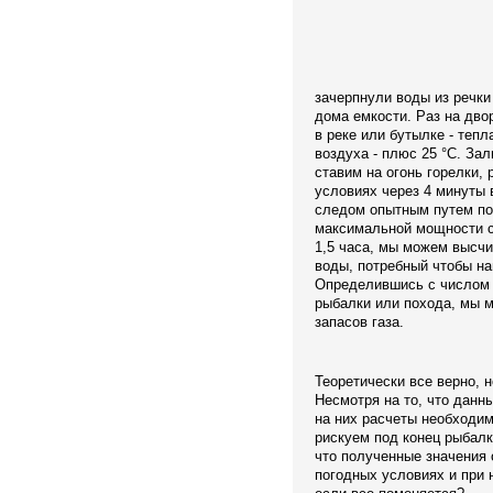
зачерпнули воды из речки
дома емкости. Раз на дво
в реке или бутылке - тепл
воздуха - плюс 25 °С. За
ставим на огонь горелки,
условиях через 4 минуты 
следом опытным путем по
максимальной мощности с 
1,5 часа, мы можем высчи
воды, потребный чтобы на
Определившись с числом 
рыбалки или похода, мы м
запасов газа.
Теоретически все верно, н
Несмотря на то, что данны
на них расчеты необходим
рискуем под конец рыбалк
что полученные значения
погодных условиях и при 