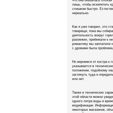
что она оказалась плохая
лишь, чтобы вскипятить к
слишком быстро. Естестве
нереально.
Как я уже говорил, это с
товарищи, пока мы собир
деятельность вокруг горе
разожжен, прибежали к не
романтику мы заплатили н
с дровами была проблема, 
Но вернемся от костра к 
указывается в технических
положении, подобному наш
заглянуть туда и определ
или нет.
Также в технических хара
этой области можно увиде
одного литра воды и врем
модификации. Информация
некоторых магазинов, объ