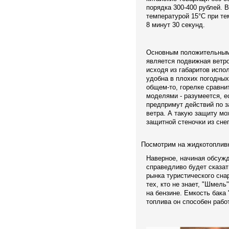
порядка 300-400 рублей. В
температурой 15°С при те
8 минут 30 секунд.
Основным положительным 
является подвижная ветр
исходя из габаритов испо
удобна в плохих погодных
общем-то, горелке сравни
моделями - разумеется, е
предпримут действий по з
ветра. А такую защиту м
защитной стеночки из сне
Посмотрим на жидкотоплив
Наверное, начиная обсуж
справедливо будет сказат
рынка туристического сна
тех, кто не знает, "Шмель
на бензине. Емкость бака 
топлива он способен работ