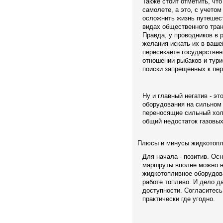
Также стоит отметить, чт
самолете, а это, с учето
осложнить жизнь путешест
видах общественного тран
Правда, у проводников в 
желания искать их в ваше
пересекаете государствен
отношении рыбаков и турис
поиски запрещенных к пе
Ну и главный негатив - эт
оборудования на сильном 
переносящие сильный холод
общий недостаток газовых
Плюсы и минусы жидкотопл
Для начала - позитив. Ос
маршруты вполне можно н
жидкотопливное оборудова
работе топливо. И дело д
доступности. Согласитес
практически где угодно.