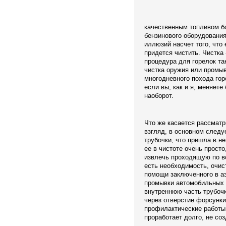
качественным топливом б
бензинового оборудования
иллюзий насчет того, что 
придется чистить. Чистка 
процедура для горелок так
чистка оружия или промы
многодневного похода гор
если вы, как и я, меняете
наоборот.
Что же касается рассматр
взгляд, в основном следу
трубочки, что пришла в н
ее в чистоте очень просто
извлечь проходящую по вс
есть необходимость, очис
помощи заключенного в а
промывки автомобильных 
внутреннюю часть трубоч
через отверстие форсунки
профилактические работы,
проработает долго, не со