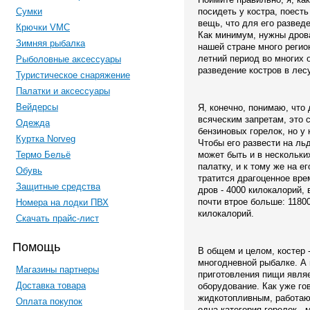
Сумки
посидеть у костра, поесть
вещь, что для его развед
Крючки VMC
Как минимум, нужны дрова,
Зимняя рыбалка
нашей стране много регио
летний период во многих 
Рыболовные аксессуары
разведение костров в лес
Туристическое снаряжение
Палатки и аксессуары
Вейдерсы
Я, конечно, понимаю, что
всяческим запретам, это 
Одежда
бензиновых горелок, но у
Куртка Norveg
Чтобы его развести на льд
Термо Бельё
может быть и в нескольки
палатку, и к тому же на е
Обувь
тратится драгоценное вре
Защитные средства
дров - 4000 килокалорий, 
почти втрое больше: 11800
Номера на лодки ПВХ
килокалорий.
Скачать прайс-лист
Помощь
В общем и целом, костер 
многодневной рыбалке. А
Магазины партнеры
приготовления пищи являе
Доставка товара
оборудование. Как уже го
жидкотопливным, работаю
Оплата покупок
одна категория горелок -