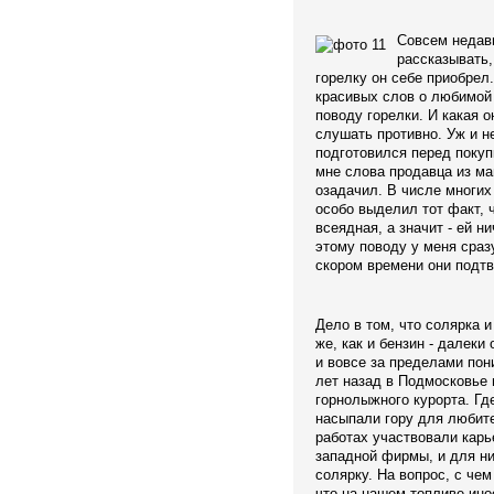
Совсем недавн
рассказывать
горелку он себе приобрел.
красивых слов о любимой
поводу горелки. И какая о
слушать противно. Уж и н
подготовился перед покуп
мне слова продавца из ма
озадачил. В числе многих
особо выделил тот факт, ч
всеядная, а значит - ей ни
этому поводу у меня сразу
скором времени они подт
Дело в том, что солярка и
же, как и бензин - далеки
и вовсе за пределами по
лет назад в Подмосковье 
горнолыжного курорта. Гд
насыпали гору для любите
работах участвовали кар
западной фирмы, и для н
солярку. На вопрос, с чем
что на нашем топливе ино