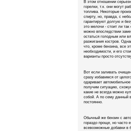
В этом отношении серьез
горелки, т.к. они могут р
топлива. Некоторые произ
спирту, но, правда, с неб
гарантируют долгую и бе
это мелочи - стоит ли так
можно впоследствии замен
остаться голодным или вл
разжигания костров. Одна
что, кроме бензина, все э
необходимости, и его стои
варианты просто отсутств
Вот если заливать очище
сразу избавимся от целог
одаривает автомобильное 
получим ситуацию, схожу
какие не всегда можно куп
собой. А по сему данный 
постоянно.
Обычный же бензин с авто
гораздо проще, но часто е
всевозможные добавки в б