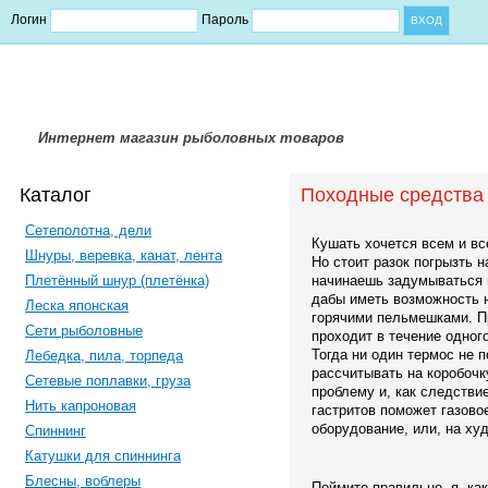
Логин
Пароль
Интернет магазин рыболовных товаров
Каталог
Походные средства
Сетеполотна, дели
Кушать хочется всем и все
Шнуры, веревка, канат, лента
Но стоит разок погрызть 
Плетённый шнур (плетёнка)
начинаешь задумываться 
дабы иметь возможность 
Леска японская
горячими пельмешками. Пр
Сети рыболовные
проходит в течение одног
Тогда ни один термос не п
Лебедка, пила, торпеда
рассчитывать на коробочк
Сетевые поплавки, груза
проблему и, как следстви
Нить капроновая
гастритов поможет газово
оборудование, или, на худ
Спиннинг
Катушки для спиннинга
Блесны, воблеры
Поймите правильно, я, ка