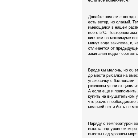
если все поменяется?
Давайте начнем с погоды -
есть ветер, но слабый. Те
имеющаяся в нашем распо
всего 5°С. Повторяем экс
кипятим на максимуме воз
минут вода закипела, и, к
отличается от предыдущег
закипания воды - соответ
Вроде бы мелочь, но об э
до места рыбалки на вмес
упаковочку с баллонами - 
рюкзаком ушли от цивилиз
А если еще и припомнить,
купить на внушительном 
что расчет необходимого з
мелочей нет и быть не мо
Наряду с температурой во
высота над уровнем моря.
высоты над уровнем моря 