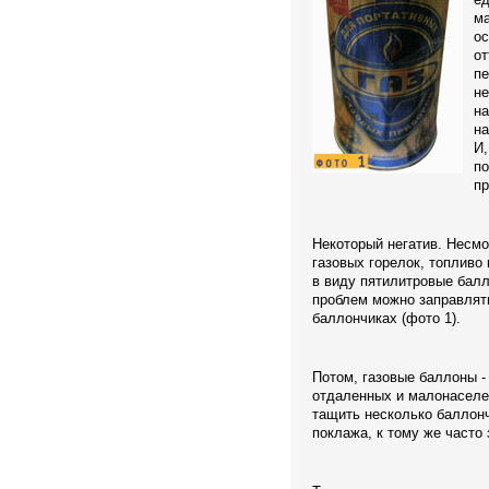
ма
ос
от
пе
не
на
на
И,
по
пр
Некоторый негатив. Несм
газовых горелок, топливо 
в виду пятилитровые балл
проблем можно заправлять
баллончиках (фото 1).
Потом, газовые баллоны -
отдаленных и малонаселе
тащить несколько баллонч
поклажа, к тому же часто