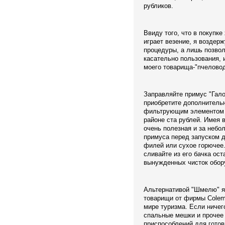
рубликов.
Ввиду того, что в покупк
играет везение, я воздер
процедуры, а лишь позво
касательно пользования, 
моего товарища-"пчеловод
Заправляйте примус "Гало
приобретите дополнитель
фильтрующим элементом (
районе ста рублей. Имея 
очень полезная и за небо
примуса перед запуском д
филей или сухое горючее.
сливайте из его бачка ост
вынужденных чисток обору
Альтернативой "Шмелю" яв
товарищи от фирмы Colema
мире туризма. Если ничег
спальные мешки и прочее 
приспособлений для готов