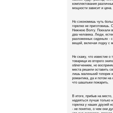
комплектования различны
мощности зависит и цена.
Но сэкономишь чуть больше
горелке не приготовишь. 
Нижнюю Волгу. Поехали в
два человека. Люди, естес
разложенных сиденьях - с
вещей, включая лодку с 
Не скажу, что известие о 
товарищи из второго экип
облегчением, но восприня
места решили оставить с
лишь маленький топорик и п
романтика, да и потом на 
что шашлыки пожарить.
В итоге, прибыв на место,
надеяться лучше только н
горелка у наших друзей но
- не понятно, о чем они д