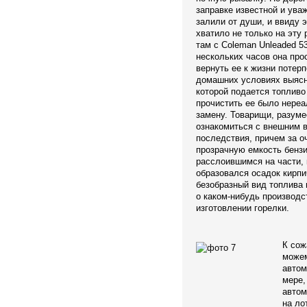
заправке известной и ува
залили от души, и ввиду 
хватило не только на эту
там с Coleman Unleaded 53
нескольких часов она про
вернуть ее к жизни потерп
домашних условиях выясни
которой подается топливо 
прочистить ее было нереа
замену. Товарищи, разуме
ознакомиться с внешним 
последствия, причем за 
прозрачную емкость бензи
расслоившимся на части, 
образовался осадок кирпи
безобразный вид топлива 
о каком-нибудь производ
изготовлении горелки.
К сож
можем
автом
мере,
автом
на ло