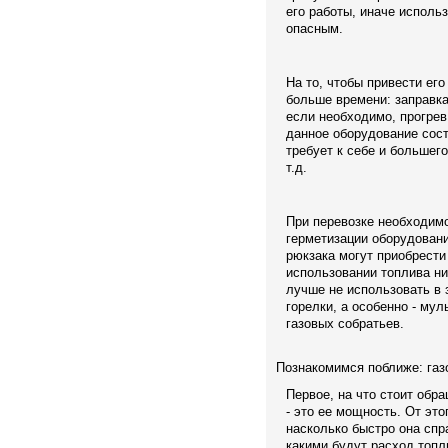
его работы, иначе исполь
опасным.
На то, чтобы привести его
больше времени: заправка
если необходимо, прогрев 
данное оборудование сост
требует к себе и большего
т.д.
При перевозке необходим
герметизации оборудовани
рюкзака могут приобрест
использовании топлива ни
лучше не использовать в 
горелки, а особенно - му
газовых собратьев.
Познакомимся поближе: газ
Первое, на что стоит обр
- это ее мощность. От это
насколько быстро она спр
какими будут расход топл