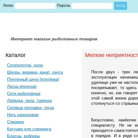
Логин
Пароль
Интернет магазин рыболовных товаров
Каталог
Мелкие неприятнос
Сетеполотна, дели
После двух - трех ле
Шнуры, веревка, канат, лента
эксплуатации начинае
Плетённый шнур (плетёнка)
удилище уже не настольк
Леска японская
поскрипывает, то здесь
конечно, но, как говоря
Сети рыболовные
этой самой жизни доро
Лебедка, пила, торпеда
столкнуться со страшны
Сетевые поплавки, груза
Нить капроновая
Безусловно, наиболе
Спиннинг
специалисту. Но не в
Катушки для спиннинга
приходится самостояте
в порядок. И в ряде с
Блесны, воблеры