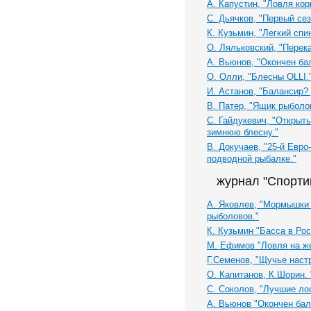
А. Капустин, "Ловля ко
C. Дьячков, "Первый се
К. Кузьмин, "Легкий спин
О. Ляльковский, "Перекат
А. Вьюнов, "Окончен бал.
О. Олли, "Блесны OLLI.
И. Астанов, "Балансир?
В. Патер, "Ящик рыболо
С. Гайдукевич, "Открыт
зимнюю блесну."
В. Докучаев, "25-й Евр
подводной рыбалке."
журнал "Спорти
А. Яковлев, "Мормышки
рыболовов."
К. Кузьмин "Басса в Ро
М. Ефимов "Ловля на ж
Г.Семенов, "Щучье наст
О. Капитанов, К.Шорин.
С. Соколов, "Лучшие ло
А. Вьюнов "Окончен бал..