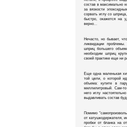
состав в максимально ко
за вязкости эпоксидны
сорвать иглу со шприца,
быстро, окажется на 
верно...
Нечасто, но бывает, ч
ликвидации проблемы.
шприц большего объем
необходим шприц круп
своей практике еще ни р
Еще одна маленькая хи
той цели, о которой и
объема: купите в пар
миллилитровый. Сам-то
него иглу настоятельн
выдавливать состав буде
Помимо "самопроизволь
от катушкодержателя, и
пробки от бланка на о