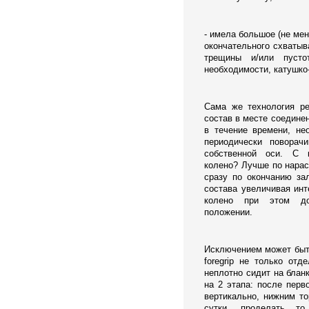
- имела большое (не мен
окончательного схватыв
трещины и/или пусто
необходимости, катушко
Сама же технология ре
состав в месте соединен
в течение времени, не
периодически поворач
собственной оси. С к
колено? Лучше по нараст
сразу по окончанию за
состава увеличивая ин
колено при этом до
положении.
Исключением может быть
foregrip не только от
неплотно сидит на блан
на 2 этапа: после перв
вертикально, нижним то
сутки, проделать т