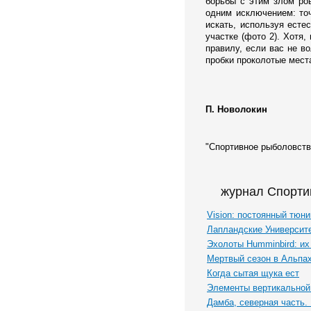
борьбы с этим злом ров
одним исключением: точ
искать, используя ест
участке (фото 2). Хотя,
правилу, если вас не во
пробки проколотые мест
П. Новолокин
"Спортивное рыболовство
журнал Спорти
Vision: постоянный тюни
Лапландские Университе
Эхолоты Humminbird: их
Мертвый сезон в Альпа
Когда сытая щука ест
Элементы вертикальной 
Дамба, северная часть.