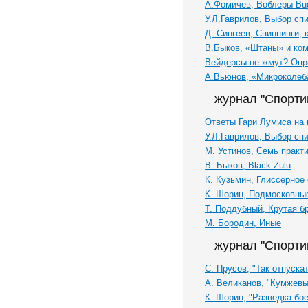
А.Фомичев, Воблеры Bu
У.Л.Гаврилов, Выбор спи
Д. Сингеев, Спиннинги,
В.Быков, «Штаны» и ком
Вейдерсы не жмут? Опр
А.Вьюнов, «Микроколеб
журнал "Спорти
Ответы Гари Лумиса на
У.Л.Гаврилов, Выбор сп
М. Устинов, Семь практ
В. Быков, Black Zulu
К. Кузьмин, Глиссерное
К. Шорин, Подмосковны
Т. Поддубный, Крутая бр
М. Бородин, Иные
журнал "Спорти
С. Прусов, "Так отпускат
А. Великанов, "Кумжевы
К. Шорин, "Разведка бо