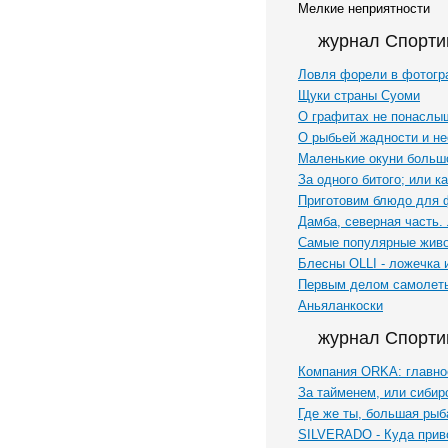
Мелкие неприятности
журнал Спорти
Ловля форели в фотог
Щуки страны Суоми
О графитах не понаслы
О рыбьей жадности и н
Маленькие окуни больш
За одного битого; или к
Приготовим блюдо для 
Дамба, северная часть.
Самые популярные живо
Блесны OLLI - ложечка 
Первым делом самолеты
Аньяланкоски
журнал Спорти
Компания ORKA: главное
За тайменем, или сибир
Где же ты, большая рыб
SILVERADO - Куда прив