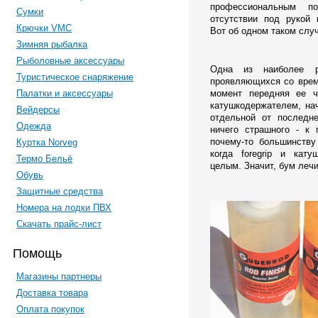
профессиональным п
Сумки
отсутствии под рукой 
Крючки VMC
Вот об одном таком случ
Зимняя рыбалка
Рыболовные аксессуары
Одна из наиболее ра
Туристическое снаряжение
проявляющихся со време
Палатки и аксессуары
момент передняя ее ча
катушкодержателем, на
Вейдерсы
отдельной от последне
Одежда
ничего страшного - к
почему-то большинству
Куртка Norveg
когда foregrip и кат
Термо Бельё
целым. Значит, бум лечи
Обувь
Защитные средства
Номера на лодки ПВХ
Скачать прайс-лист
Помощь
Магазины партнеры
Доставка товара
Оплата покупок