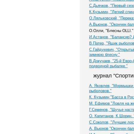
C.Дьячков, "Первый сез
К.Кузьмин, "Легкий спин
О.Ляльковский, "Перекат
А.Вьюнов, "Окончен бал..
О.Олли, "Блесны OLLI."
И.Астанов, "Балансир? 
В.Патер, "Ящик рыболов
С.Гайдукевич, "Открыты
зимнюю блесну."
В.Докучаев, "25-й Евро
подводной рыбалке."
журнал "Спорти
А. Яковлев, "Мормышки
рыболовов."
К. Кузьмин "Басса в Ро
М. Ефимов "Ловля на ж
Г.Семенов, "Щучье наст
О. Капитанов, К.Шорин.
С.Соколов, "Лучшие лос
А. Вьюнов "Окончен бал..