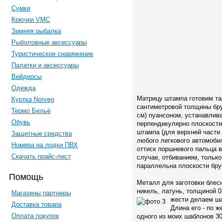
Сумки
Крючки VMC
Зимняя рыбалка
Рыболовные аксессуары
Туристическое снаряжение
Палатки и аксессуары
Вейдерсы
Одежда
Матрицу штампа готовим так
Куртка Norveg
сантиметровой толщины брус
Термо Бельё
см) пуансоном, устанавлива
Обувь
перпендикулярно плоскости 
штампа (для верхней части
Защитные средства
любого легкового автомобил
Номера на лодки ПВХ
оттиск поршневого пальца в
Скачать прайс-лист
случае, отбиванием, только
параллельна плоскости бру
Помощь
Металл для заготовки блесн
никель, латунь, толщиной 0
Магазины партнеры
жести делаем ша
Доставка товара
Длина его - по ж
Оплата покупок
одного из моих шаблонов 30