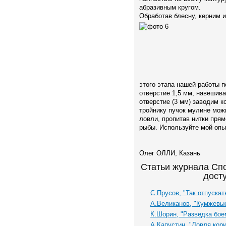
абразивным кругом.
Обработав блесну, керним и
этого этапа нашей работы п
отверстие 1,5 мм, навешива
отверстие (3 мм) заводим ко
тройнику пучок мулине мож
ловли, пропитав нитки пря
рыбы. Используйте мой опыт
Олег ОЛЛИ, Казань
Статьи журнала Сп
дост
С.Прусов, "Так отпускат
А.Великанов, "Кумжевы
К.Шорин, "Разведка бое
А.Капустин, "Ловля кор