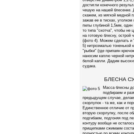
достигли конечного результ
чешую на нашей блесенке. 
скажем, из мягкой медной п
зажав ее в тисках, уголком
пилы глубиной 1,5мм, один 
то типа "скотча", чтобы не
на готовую блесну, острой 
(фото 4). Можем сделать и 
5) нитроэмалью тоненькой 
"рыбки" (где припаян крючо
наносим каплю черной нитро
белой капли. Дадим высохну
судака.
БЛЕСНА СУ
Масса блесны до
подбираем и раз
предыдущем случае, делаем
скорлупок - та же, как и п
Единственное отличие от пр
вторую скорлупку, после об
подгибаем, подгоняя под п
контуру вообще не осталос
прищепками сжимаем соста
полностью по всему контур