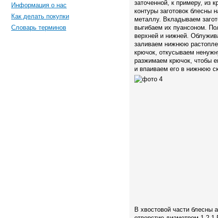
заточенной, к примеру, из 
Информация о нас
контуры заготовок блесны 
Как делать покупки
металлу. Вкладываем загото
Словарь терминов
выгибаем их пуансоном. По
верхней и нижней. Облужив
заливаем нижнюю растопле
крючок, откусываем ненужн
разжимаем крючок, чтобы е
и впаиваем его в нижнюю 
В хвостовой части блесны а
отверстие диаметром 1,2-1,