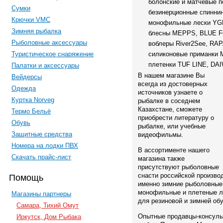
болонские и матчевые 
Сумки
безинерционные спинни
Крючки VMC
монофильные лески YG
Зимняя рыбалка
блесны MEPPS, BLUE 
Рыболовные аксессуары
воблеры River2See, RA
Туристическое снаряжение
силиконовые приманки
плетенки TUF LINE, DA
Палатки и аксессуары
В нашем магазине Вы
Вейдерсы
всегда из достоверных
Одежда
источников узнаете о
Куртка Norveg
рыбалке в соседнем
Казахстане, сможете
Термо Бельё
приобрести литературу о
Обувь
рыбалке, или учебные
Защитные средства
видеофильмы.
Номера на лодки ПВХ
В ассортименте нашего
Скачать прайс-лист
магазина также
присутствуют рыболовные
снасти российской произв
Помощь
именно зимние рыболовные
монофильные и плетеные ле
Магазины партнеры
для резиновой и зимней обу
Самара, Тихий Омут
Опытные продавцы-консуль
Иркутск, Дом Рыбака