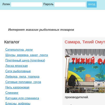
Логин
Пароль
Интернет магазин рыболовных товаров
Каталог
Самара, Тихий Омут
Сетеполотна, дели
Шнуры, веревка, канат, лента
Плетённый шнур (плетёнка)
Леска японская
Сети рыболовные
Лебедка, пила, торпеда
Сетевые поплавки, груза
Нить капроновая
Спиннинг
производителей.
Катушки для спиннинга
Блесны, воблеры