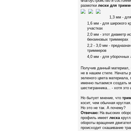
благоустройство и состояни
размотки
лески для тримм
1,3 мм - д
1,6 мм - для широкого к
участках
2,0 мм - этот диаметр 
бензиновых триммерах
2,2 - 3,0 мм - предназ
триммеров
4,0 мм - для уборочны
Получив данный материал, м
не в нашем стиле. Начаты 
зеленого цвета материала,
именно пытаемся создать мо
шестигранника... - хотя это 
Но бытует мнение, что
трим
косит, чем обычная круглая
Но это не так. А почему?
Отвечаю:
На высоких оборо
профиль имеет
леска
кругл
обороты вращения двигател
происходит скашивание тр