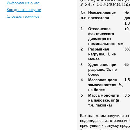
Информация о нас
У 24.7-00204048.155
Как делать покупки
№
Наименование
Но
Словарь терминов
п.п.
показателя
ди
1,3
1
Отклонение
±0
фактического
диаметра от
номинального, мм
2
Разрывная
33
нагрузка, Н, не
менее
3
Удлинение при
65
разрыве, %, не
более
4
Массовая доля
1,5
замасливателя, %,
не более
5
Масса мононити
3,5
на паковке, кг (в
т.ч. паковка)
Как только мы получили на
недожидаясь изготовления 
приступили к выпуску прод