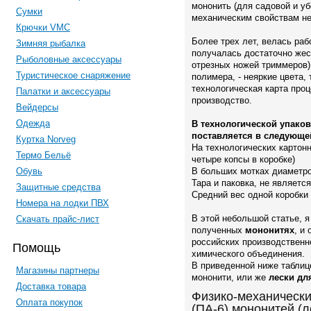
мононить (для садовой и уб
Сумки
механическим свойствам не
Крючки VMC
Более трех лет, велась раб
Зимняя рыбалка
получалась достаточно жес
Рыболовные аксессуары
отрезных ножей триммеров),
Туристическое снаряжение
полимера, - неяркие цвета, 
технологическая карта про
Палатки и аксессуары
производство.
Вейдерсы
Одежда
В технологической упаков
поставляется в следующе
Куртка Norveg
На технологических картон
Термо Бельё
четыре копсы в коробке)
Обувь
В больших мотках диаметром
Тара и паковка, не являетс
Защитные средства
Средний вес одной коробки 
Номера на лодки ПВХ
В этой небольшой статье, 
Скачать прайс-лист
полученных
мононитях
, и
российских производственн
Помощь
химического объединения.
В приведенной ниже таблиц
Магазины партнеры
мононити, или же
лески дл
Доставка товара
Физико-механическ
Оплата покупок
(ПА-6) мононитей (л